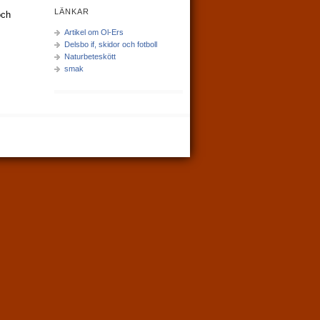
LÄNKAR
och
Artikel om Ol-Ers
Delsbo if, skidor och fotboll
Naturbeteskött
smak