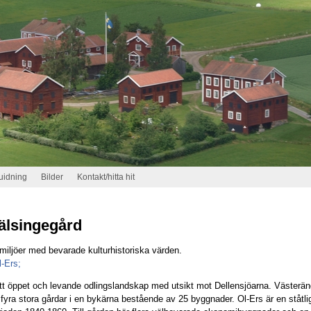
uidning
Bilder
Kontakt/hitta hit
älsingegård
miljöer med bevarade kulturhistoriska värden.
l-Ers;
tt öppet och levande odlingslandskap med utsikt mot Dellensjöarna. Västerän
fyra stora gårdar i en bykärna bestående av 25 byggnader. Ol-Ers är en ståtli